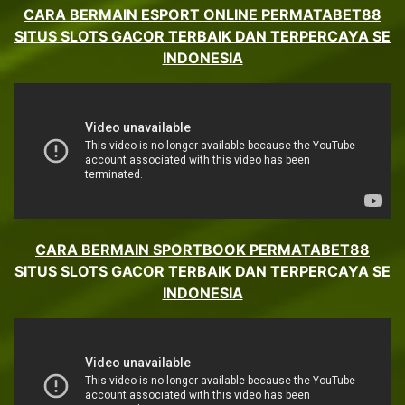
CARA BERMAIN ESPORT ONLINE PERMATABET88
SITUS SLOTS GACOR TERBAIK DAN TERPERCAYA SE
INDONESIA
CARA BERMAIN SPORTBOOK PERMATABET88
SITUS SLOTS GACOR TERBAIK DAN TERPERCAYA SE
INDONESIA