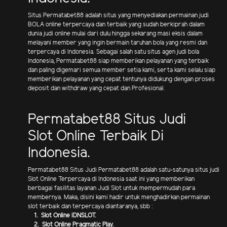
Situs Permatabet88 adalah situs yang menyediakan permainan judi
BOLA online terpercaya dan terbaik yang sudah berkiprah dalam
dunia judi online mulai dari dulu hingga sekarang masi eksis dalam
melayani member yang ingin bermain taruhan bola yang resmi dan
terpercaya di Indonesia. Sebagai salah satu situs agen judi bola
Indonesia, Permatabet88 siap memberikan pelayanan yang terbaik
dan paling digemari semua member setia kami, serta kami selalu siap
memberikan pelayanan yang cepat tentunya didukung dengan proses
deposit dan withdraw yang cepat dan Profesional.
Permatabet88 Situs Judi
Slot Online Terbaik Di
Indonesia.
Permatabet88 Situs Judi Permatabet88 adalah satu-satunya situs judi
Slot Online Terpercaya di Indonesia saat ini yang memberikan
berbagai fasilitas layanan Judi Slot untuk mempermudah para
membernya. Maka, disini kami hadir untuk menghadirkan permainan
slot terbaik dan terpercaya diantaranya, sbb :
1. Slot Online IDNSLOT.
2. Slot Online Pragmatic Play.