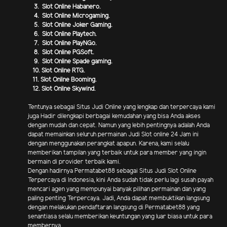
3. Slot Online Habanero.
4. Slot Online Microgaming.
5. Slot Online Joker Gaming.
6. Slot Online Playtech.
7. Slot Online PlayNGo.
8. Slot Online PGSoft.
9. Slot Online Spade gaming.
10. Slot Online RTG.
11. Slot Online Booming.
12. Slot Online Skywind.
Tentunya sebagai Situs Judi Online yang lengkap dan terpercaya kami
juga Hadir dilengkapi berbagai kemudahan yang bisa Anda akses
dengan mudah dan cepat. Namun yang lebih pentingnya adalah Anda
dapat memainkan seluruh permainan Judi Slot online 24 Jam ini
dengan menggunakan perangkat apapun. Karena, kami selalu
memberikan tampilan yang terbaik untuk para member yang ingin
bermain di provider terbaik kami.
Dengan hadirnya Permatabet88 sebagai Situs Judi Slot Online
Terpercaya di Indonesia, kini Anda sudah tidak perlu lagi susah payah
mencari agen yang mempunyai banyak pilihan permainan dan yang
paling penting Terpercaya. Jadi, Anda dapat membuktikan langsung
dengan melakukan pendaftaran langsung di Permatabet88 yang
senantiasa selalu memberikan keuntungan yang luar biasa untuk para
membernya.