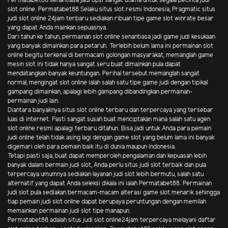
Permatabet88 senantiasa jadi opsi sangat utama untuk segala pecinta judi
slot online. Permatabet88 Selaku situs slot resmi Indonesia, Pragmatic situs
judi slot online 24jam terbaru sediakan ribuan tipe game slot winrate besar
yang dapat Anda mainkan sepuasnya.
Dari tahun ke tahun, permainan slot online senantiasa jadi game judi kesukaan
yang banyak dimainkan para petaruh. Terlebih belum lama ini permainan slot
online begitu terkenal di bermacam golongan masyarakat, memanglah game
mesin slot ini tidak hanya sangat seru buat dimainkan pula dapat
mendatangkan banyak keuntungan. Perihal tersebut memanglah sangat
normal, mengingat slot online ialah salah satu tipe game judi dengan tipikal
gampang dimainkan, apalagi lebih gampang dibandingkan permainan-
permainan judi lain.
Diantara banyaknya situs slot online terbaru dan terpercaya yang tersebar
luas di internet. Pasti sangat susah buat menciptakan mana salah satu agen
slot online resmi apalagi terbaru ditahun. Bisa jadi untuk Anda para pemain
judi online telah tidak asing lagi dengan game slot yang belum lama ini banyak
digemari oleh para pemain baik itu di dunia maupun Indonesia.
Tetapi pasti saja, buat dapat memperoleh pengalaman dan kepuasan lebih
banyak dalam bermain judi slot, Anda perlu situs judi slot terbaik dan pula
terpercaya umumnya sediakan layanan judi slot lebih bermutu, salah satu
alternatif yang dapat Anda seleksi dikala ini ialah Permatabet88. Permainan
judi slot pula sediakan bermacam-macam alterasi game slot menarik sehingga
tiap pemain judi slot online dapat berupaya peruntungan dengan memilah
memainkan permainan judi slot tipe manapun.
Permatabet88 adalah situs judi slot online24jam terpercaya melayani daftar