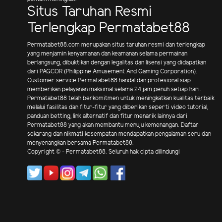
Situs Taruhan Resmi
Terlengkap Permatabet88
Permatabet88.com merupakan situs taruhan resmi dan terlengkap
yang menjamin kenyamanan dan keamanan selama permainan
berlangsung, dibuktikan dengan legalitas dan lisensi yang didapatkan
dari PAGCOR (Philippine Amusement And Gaming Corporation).
Customer service Permatabet88 handal dan profesional siap
memberikan pelayanan maksimal selama 24 jam penuh setiap hari.
Permatabet88 telah berkomitmen untuk meningkatkan kualitas terbaik
melalui fasilitas dan fitur-fitur yang diberikan seperti video tutorial,
panduan betting, link alternatif dan fitur menarik lainnya dari
Permatabet88 yang akan membantu menuju kemenangan. Daftar
sekarang dan nikmati kesempatan mendapatkan pengalaman seru dan
menyenangkan bersama Permatabet88.
Copyright © - Permatabet88. Seluruh hak cipta dilindungi