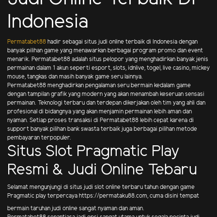
Indonesia
Permatabet88
hadir sebagai situs judi online terbaik di Indonesia dengan
banyak pilihan game yang menawarkan berbagai program promo dan event
menarik. Permatabet88 adalah situs pelopor yang menghadirkan banyak jenis
permainan dalam 1 akun seperti esport, slots, idnlive, togel, live casino, mickey
mouse, tangkas dan masih banyak game seru lainnya.
Permatabet88 menghadirkan pengalaman seru bermain kedalam game
dengan tampilan grafik yang modern yang akan menambah keseruan sensasi
permainan. Teknologi terbaru dan terdepan dikerjakan oleh tim yang ahli dan
profesional di bidangnya yang akan menjamin permainan lebih aman dan
nyaman. Setiap proses transaksi di Permatabet88 lebih cepat karena di
support banyak pilihan bank swasta terbaik juga berbagai pilihan metode
pembayaran terpopuler.
Situs Slot Pragmatic Play
Resmi & Judi Online Tebaru
Selamat mengunjungi di situs judi slot online terbaru tahun dengan game
Pragmatic play terpercaya
https://permataku88.com
, cuma disini tempat
bermain taruhan judi online sangat nyaman dan aman.